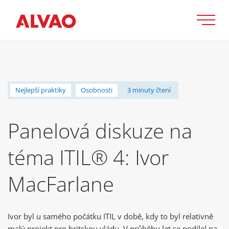
Nejlepší praktiky
Osobnosti
3 minuty čtení
Panelová diskuze na
téma ITIL® 4: Ivor
MacFarlane
Ivor byl u samého počátku ITIL v době, kdy to byl relativně
malý projekt pro britskou vládu. V průběhu let se podílel na