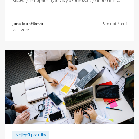
Klíčová je schopnost tyto vlivy ukočírovat z jednoho místa.
Jana Mančíková
5 minut čtení
27.1.2026
Nejlepší praktiky