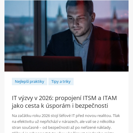
Nejlepší praktiky
Tipy a triky
IT výzvy v 2026: propojení ITSM a ITAM
jako cesta k úsporám i bezpečnosti
Na začátku roku 2026 stojí šéfové IT před novou realitou. Tlak
na efektivitu už nepřichází v nárazech, ale valí se z několika
stran současně – od bezpečnosti až po neřízené náklady.