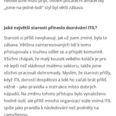
neodvratně musí přijít, ovšem počáteční amatérský
„jsme-na-jedné-lodi“ styl byl větší zábava.
Jaké největší starosti přineslo dozrávání ITIL?
Starosti si příliš nevybavuji. Jak už jsem zmínil, byla to
zábava. Většina zainteresovaných lidí k tomu
přistupovala s touhou sdílet se a přispět komunitě.
Všichni chápali, že malý kousek velkého koláče je pro
ně lepší než vládnout malému sektoru, takže jsme
všichni pracovali dohromady. Myslím, že starosti přišly,
když ITIL dorostl dospělosti a lidé ho začali brát příliš
vážně – jako pravidla a instrukce místo dobrých
nápadů. Na změnu tohoto přístupu bylo vynaloženo
hodně úsilí, ale příliš mnoho organizací stále vnímá ITIL
spíše jako pravidla k následování než podněty na
zamyšlenou.