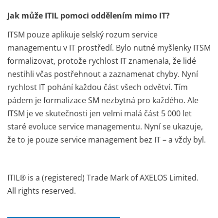
Jak může ITIL pomoci oddělením mimo IT?
ITSM pouze aplikuje selský rozum service
managementu v IT prostředí. Bylo nutné myšlenky ITSM
formalizovat, protože rychlost IT znamenala, že lidé
nestihli včas postřehnout a zaznamenat chyby. Nyní
rychlost IT pohání každou část všech odvětví. Tím
pádem je formalizace SM nezbytná pro každého. Ale
ITSM je ve skutečnosti jen velmi malá část 5 000 let
staré evoluce service managementu. Nyní se ukazuje,
že to je pouze service management bez IT – a vždy byl.
ITIL®
is
a (
registered
)
Trade
Mark
of
AXELOS Limited.
All
rights
reserved
.