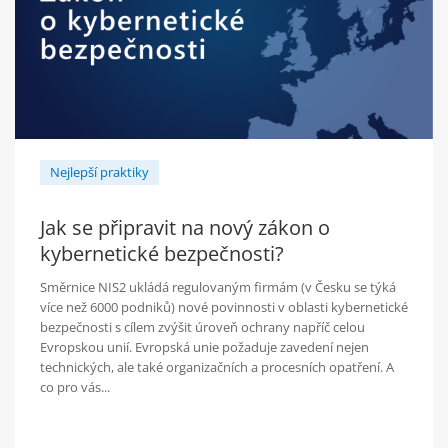
Nejlepší praktiky
Jak se připravit na nový zákon o
kybernetické bezpečnosti?
Směrnice NIS2 ukládá regulovaným firmám (v Česku se týká
více než 6000 podniků) nové povinnosti v oblasti kybernetické
bezpečnosti s cílem zvýšit úroveň ochrany napříč celou
Evropskou unií. Evropská unie požaduje zavedení nejen
technických, ale také organizačních a procesních opatření. A
co pro vás...