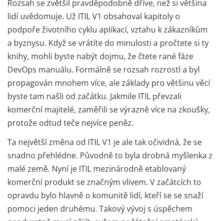
Rozsah se zvětšil pravděpodobně dříve, než si většina
lidí uvědomuje. Už ITIL V1 obsahoval kapitoly o
podpoře životního cyklu aplikací, vztahu k zákazníkům
a byznysu. Když se vrátíte do minulosti a pročtete si ty
knihy, mohli byste nabýt dojmu, že čtete rané fáze
DevOps manuálu. Formálně se rozsah rozrostl a byl
propagován mnohem více, ale základy pro většinu věcí
byste tam našli od začátku. Jakmile ITIL převzali
komerční majitelé, zaměřili se výrazně více na zkoušky,
protože odtud teče nejvíce peněz.
Ta největší změna od ITIL V1 je ale tak očividná, že se
snadno přehlédne. Původně to byla drobná myšlenka z
malé země. Nyní je ITIL mezinárodně etablovaný
komerční produkt se značným vlivem. V začátcích to
opravdu bylo hlavně o komunitě lidí, kteří se se snaží
pomoci jeden druhému. Takový vývoj s úspěchem