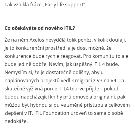
Tak vznikla fráze „Early life support“.
Co očekáváte od nového ITIL?
Že na něm Axelos nevydělá tolik peněz, v kolik doufají.
Je to konkurenční prostředí a je dost možné, že
konkurence bude rychle reagovat. Pro komunitu to ale
bude jedině dobře. Nevím, jak úspěšný ITIL 4 bude.
Nemyslím si, že je dostatečně odlišný, aby u
naplánovaných projektů vedl k migraci z V3 na V4. Ta
skutečně výživná porce ITIL4 teprve přijde – pokud
budou nadcházející knihy průlomové a originální, pak
můžou být hybnou silou ve změně přístupu a celkovém
zlepšení v IT. ITIL Foundation úroveň to sama o sobě
nedokáže.