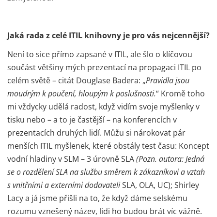
Jaká rada z celé ITIL knihovny je pro vás nejcennější?
Není to sice přímo zapsané v ITIL, ale šlo o klíčovou
součást většiny mých prezentací na propagaci ITIL po
celém světě – citát Douglase Badera: „
Pravidla jsou
moudrým k poučení, hloupým k poslušnosti.
“ Kromě toho
mi vždycky udělá radost, když vidím svoje myšlenky v
tisku nebo – a to je častější – na konferencích v
prezentacích druhých lidí. Můžu si nárokovat pár
menších ITIL myšlenek, které obstály test času: Koncept
vodní hladiny v SLM – 3 úrovně SLA
(Pozn. autora: Jedná
se o rozdělení SLA na službu směrem k zákazníkovi a vztah
s vnitřními a externími dodavateli
SLA, OLA, UC); Shirley
Lacy a já jsme přišli na to, že když dáme selskému
rozumu vznešený název, lidi ho budou brát víc vážně.