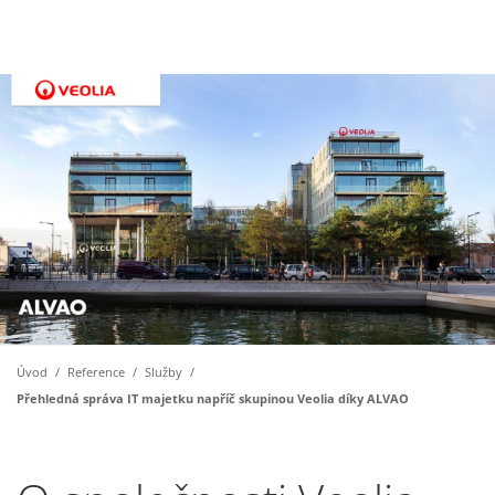
Úvod
/
Reference
/
Služby
/
Přehledná správa IT majetku napříč skupinou Veolia díky ALVAO