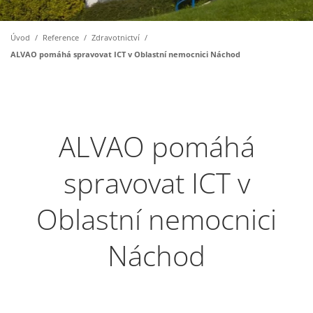
Úvod
/
Reference
/
Zdravotnictví
/
ALVAO pomáhá spravovat ICT v Oblastní nemocnici Náchod
ALVAO pomáhá
spravovat ICT v
Oblastní nemocnici
Náchod