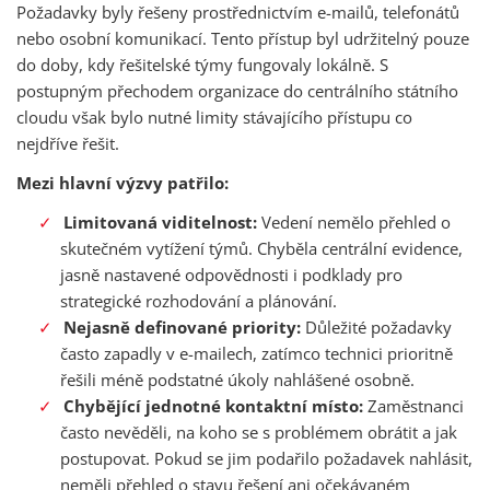
Požadavky byly řešeny prostřednictvím e-mailů, telefonátů
nebo osobní komunikací. Tento přístup byl udržitelný pouze
do doby, kdy řešitelské týmy fungovaly lokálně. S
postupným přechodem organizace do centrálního státního
cloudu však bylo nutné limity stávajícího přístupu co
nejdříve řešit.
Mezi hlavní výzvy patřilo:
Limitovaná viditelnost:
Vedení nemělo přehled o
skutečném vytížení týmů. Chyběla centrální evidence,
jasně nastavené odpovědnosti i podklady pro
strategické rozhodování a plánování.
Nejasně definované priority:
Důležité požadavky
často zapadly v e-mailech, zatímco technici prioritně
řešili méně podstatné úkoly nahlášené osobně.
Chybějící jednotné kontaktní místo:
Zaměstnanci
často nevěděli, na koho se s problémem obrátit a jak
postupovat. Pokud se jim podařilo požadavek nahlásit,
neměli přehled o stavu řešení ani očekávaném