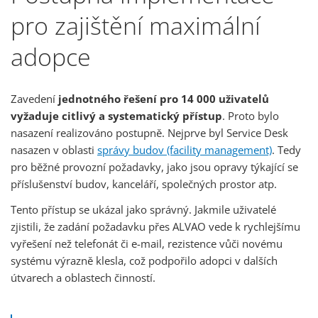
pro zajištění maximální
adopce
Zavedení
jednotného řešení pro 14 000 uživatelů
vyžaduje citlivý a systematický přístup
. Proto bylo
nasazení realizováno postupně. Nejprve byl Service Desk
nasazen v oblasti
správy budov (facility management)
. Tedy
pro běžné provozní požadavky, jako jsou opravy týkající se
příslušenství budov, kanceláří, společných prostor atp.
Tento přístup se ukázal jako správný. Jakmile uživatelé
zjistili, že zadání požadavku přes ALVAO vede k rychlejšímu
vyřešení než telefonát či e-mail, rezistence vůči novému
systému výrazně klesla, což podpořilo adopci v dalších
útvarech a oblastech činností.