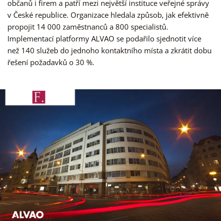
občanů i firem a patří mezi největší instituce veřejné správy
v České republice. Organizace hledala způsob, jak efektivně
propojit 14 000 zaměstnanců a 800 specialistů.
Implementací platformy ALVAO se podařilo sjednotit více
než 140 služeb do jednoho kontaktního místa a zkrátit dobu
řešení požadavků o 30 %.