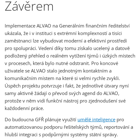
Závěrem
Implementace ALVAO na Generálním finančním ředitelství
ukázala, že i v instituci s extrémní komplexností a tisíci
zaměstnanci lze vybudovat moderní a efektivní prostředí
pro spolupráci. Vedení díky tomu získalo ucelený a datově
podložený přehled o reálném vytížení týmů i úzkých místech
v procesech, která bylo nutné odstranit. Pro koncové
uživatele se ALVAO stalo jednotným kontaktním a
komunikačním místem na které si velmi rychle zvykli.
Úspěch projektu potvrzuje i fakt, že jednotlivé útvary nyní
samy aktivně žádají o převod svých agend do ALVAO,
protože v něm vidí funkční nástroj pro zjednodušení své
každodenní práce.
Do budoucna GFŘ plánuje využití
umělé inteligence
pro
automatizovanou podporu řešitelských týmů, reportování a
hlubší integraci s podpůrnými systémy státní správy.