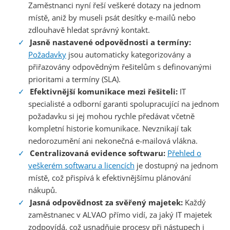
Zaměstnanci nyní řeší veškeré dotazy na jednom
místě, aniž by museli psát desítky e-mailů nebo
zdlouhavě hledat správný kontakt.
Jasně nastavené odpovědnosti a termíny:
Požadavky
jsou automaticky kategorizovány a
přiřazovány odpovědným řešitelům s definovanými
prioritami a termíny (SLA).
Efektivnější komunikace mezi řešiteli:
IT
specialisté a odborní garanti spolupracující na jednom
požadavku si jej mohou rychle předávat včetně
kompletní historie komunikace. Nevznikají tak
nedorozumění ani nekonečná e-mailová vlákna.
Centralizovaná evidence softwaru:
Přehled o
veškerém softwaru a licencích
je dostupný na jednom
místě, což přispívá k efektivnějšímu plánování
nákupů.
Jasná odpovědnost za svěřený majetek:
Každý
zaměstnanec v ALVAO přímo vidí, za jaký IT majetek
zodpovídá, což usnadňuje procesy při nástupech i